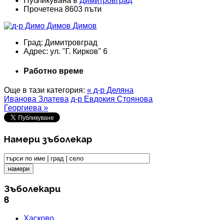
Публикувана в
Димитровград
Прочетена 8603 пъти
Град:
Димитровград
Адрес:
ул. "Г. Кирков" 6
Работно време
Още в тази категория:
« д-р Деляна
Иванова Златева
д-р Евдокия Стоянова
Георгиева »
Намери зъболекар
Зъболекари
в
Хасково