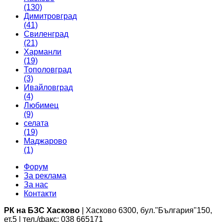
(130)
Димитровград
(41)
Свиленград
(21)
Харманли
(19)
Тополовград
(3)
Ивайловград
(4)
Любимец
(9)
селата
(19)
Маджарово
(1)
Форум
За реклама
За нас
Контакти
РК на БЗС Хасково
| Хасково 6300, бул."България"150,
ет.5 | тел./факс: 038 665171