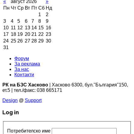
«
август 2026
»
Пн
Чт
Ср
Вт
Пт
Сб
Нд
1
2
3
4
5
6
7
8
9
10
11
12
13
14
15
16
17
18
19
20
21
22
23
24
25
26
27
28
29
30
31
Форум
За реклама
За нас
Контакти
РК на БЗС Хасково
| Хасково 6300, бул."България"150,
ет.5 | тел./факс: 038 665171
Design
@
Support
Log in
Потребителско име