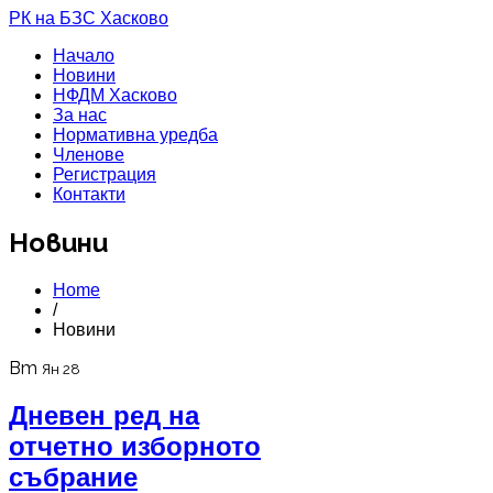
РК на БЗС Хасково
Начало
Новини
НФДМ Хасково
За нас
Нормативна уредба
Членове
Регистрация
Контакти
Новини
Home
/
Новини
Вт
Ян 28
Дневен ред на
отчетно изборното
събрание