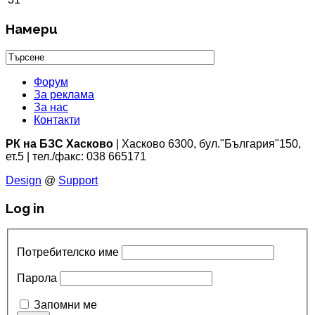
Намери
Форум
За реклама
За нас
Контакти
РК на БЗС Хасково
| Хасково 6300, бул."България"150,
ет.5 | тел./факс: 038 665171
Design
@
Support
Log in
Потребителско име
Парола
Запомни ме