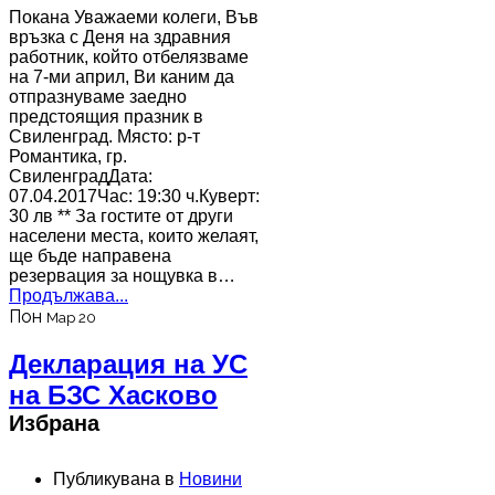
Покана Уважаеми колеги, Във
връзка с Деня на здравния
работник, който отбелязваме
на 7-ми април, Ви каним да
отпразнуваме заедно
предстоящия празник в
Свиленград. Място: р-т
Романтика, гр.
СвиленградДата:
07.04.2017Час: 19:30 ч.Куверт:
30 лв ** За гостите от други
населени места, които желаят,
ще бъде направена
резервация за нощувка в…
Продължава...
Пон
Мар 20
Декларация на УС
на БЗС Хасково
Избрана
Публикувана в
Новини