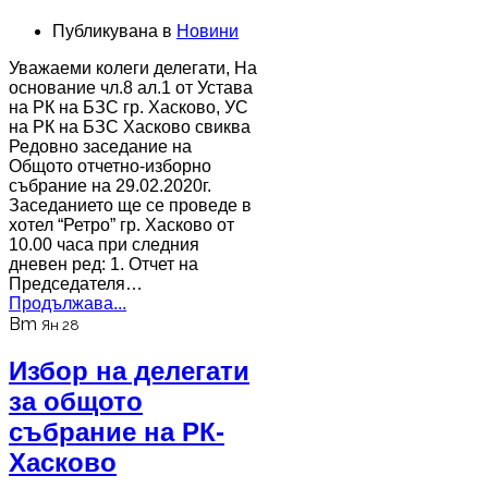
Публикувана в
Новини
Уважаеми колеги делегати, На
основание чл.8 ал.1 от Устава
на РК на БЗС гр. Хасково, УС
на РК на БЗС Хасково свиква
Редовно заседание на
Общото отчетно-изборно
събрание на 29.02.2020г.
Заседанието ще се проведе в
хотел “Ретро” гр. Хасково от
10.00 часа при следния
дневен ред: 1. Отчет на
Председателя…
Продължава...
Вт
Ян 28
Избор на делегати
за общото
събрание на РК-
Хасково