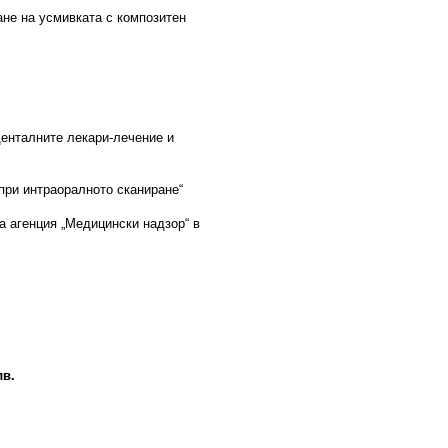
ане на усмивката с композитен
денталните лекари-лечение и
при интраоралното сканиране“
а агенция „Медицински надзор“ в
лв.