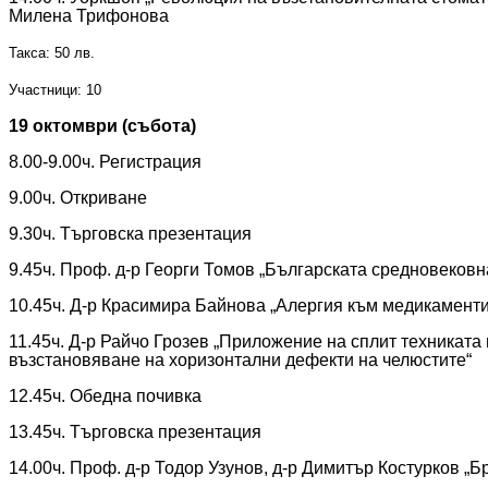
Милена Трифонова
Такса: 50 лв.
Участници: 10
19
октомври (събота)
8.00-9.00ч. Регистрация
9.00ч. Откриване
9.30ч. Търговска презентация
9.45ч. Проф.
д-р Георги Томов „Българската средновековна
10.45ч. Д-р Красимира Байнова „Алергия към медикаменти
11.45ч. Д-р Райчо Грозев „Приложение на сплит техниката
възстановяване на хоризонтални дефекти на челюстите“
12.45ч. Обедна почивка
13.45ч. Търговска презентация
14.00ч. Проф. д-р Тодор Узунов, д-р Димитър Костурков „