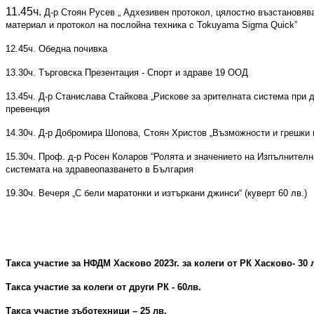
11.45ч.
Д-р Стоян Русев „ Адхезивен протокол, цялостно възстановяв
материал и протокол на послойна техника с
Tokuyama Sigma Quick”
12.45ч. Обедна почивка
13.30ч. Търговска Презентация - Спорт и здраве 19 ООД
13.45ч. Д-р Станислава Стайкова „Рискове за зрителната система при 
превенция
14.30ч. Д-р Добромира Шопова, Стоян Христов „Възможности и грешки 
15.30ч. Проф. д-р Росен Коларов
“
Ролята и значението на Изпълнителн
системата на здравеопазването в България
19.30ч. Вечеря „С бели маратонки и изтъркани джинси“ (куверт 60 лв.)
Такса участие за НФДМ Хасково 2023г. за колеги от РК Хасково- 30 
Такса участие за колеги от други РК - 60лв.
Такса участие зъботехници – 25 лв.