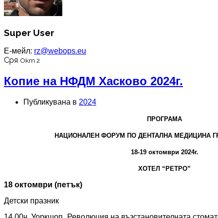
Super User
Е-мейл:
rz@webops.eu
Сря
Окт 2
Копие на НФДМ Хасково 2024г.
Публикувана в
2024
ПРОГРАМА
НАЦИОНАЛЕН ФОРУМ ПО ДЕНТАЛНА МЕДИЦИНА ГР
18
-1
9
октомври 2024г.
ХОТЕЛ “РЕТРО”
1
8
октомври (петък)
Детски празник
14.00ч. Уоркшоп „Революция на възстановителната стома