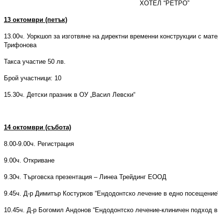
ХОТЕЛ “РЕТРО”
13
октомври (петък)
13.00ч. Уоркшоп за изготвяне на директни временни конструкции с мат
Трифонова
Такса участие 50 лв.
Брой участници: 10
15.30ч. Детски празник в ОУ „Васил Левски“
1
4
октомври (събота)
8.00-9.00ч. Регистрация
9.00ч. Откриване
9.30ч. Търговска презентация
–
Линеа Трейдинг ЕООД
9.45ч. Д-р Димитър Костурков “Ендодонтско лечение в едно посещение
10.45ч. Д-р Богомил Андонов “Ендодонтско лечение-клиничен подход в