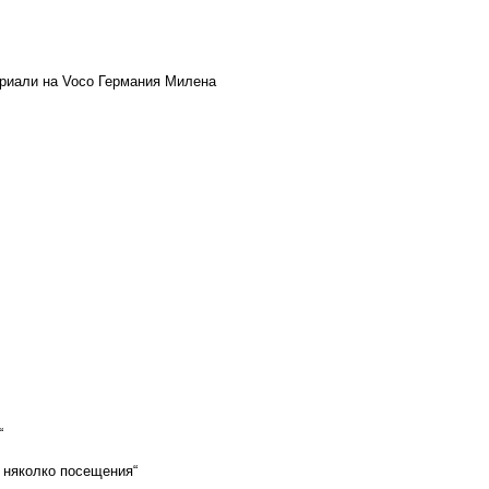
ериали на
Voco
Германия Милена
“
 няколко посещения“