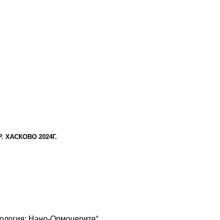
. ХАСКОВО 20
2
4Г.
тология: Нано-Ормоцерите“