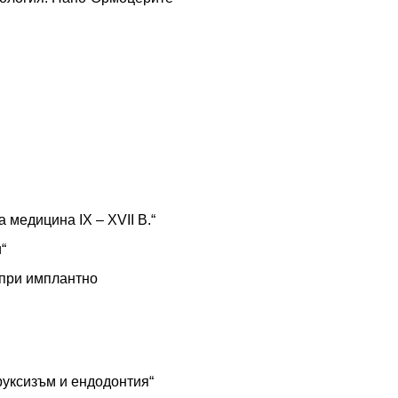
 медицина IX – XVII В.“
“
 при имплантно
Бруксизъм и ендодонтия“