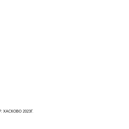
. ХАСКОВО 20
23
Г.