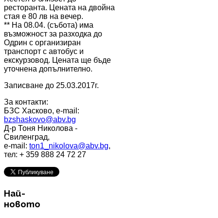
ресторанта. Цената на двойна
стая е 80 лв на вечер.
** На 08.04. (събота) има
възможност за разходка до
Одрин с организиран
транспорт с автобус и
екскурзовод. Цената ще бъде
уточнена допълнително.
Записване до 25.03.2017г.
За контакти:
БЗС Хасково, e-mail:
bzshaskovo@abv.bg
Д-р Тоня Николова -
Свиленград,
е-mail:
ton1_nikolova@abv.bg
,
тел: + 359 888 24 72 27
Най-
новото