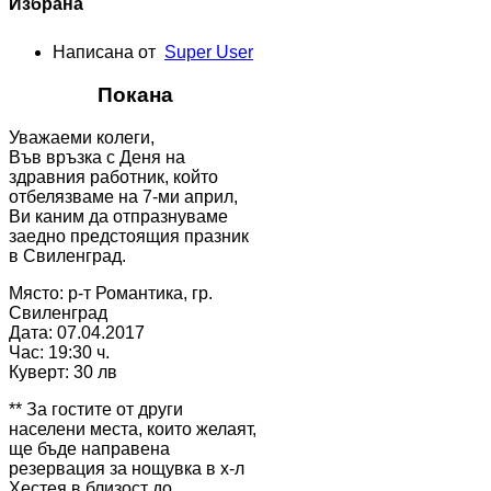
Избрана
Написана от
Super User
Покана
Уважаеми колеги,
Във връзка с Деня на
здравния работник, който
отбелязваме на 7-ми април,
Ви каним да отпразнуваме
заедно предстоящия празник
в Свиленград.
Място: р-т Романтика, гр.
Свиленград
Дата: 07.04.2017
Час: 19:30 ч.
Куверт: 30 лв
** За гостите от други
населени места, които желаят,
ще бъде направена
резервация за нощувка в х-л
Хестея в близост до