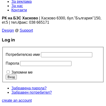
За реклама
За нас
Контакти
РК на БЗС Хасково
| Хасково 6300, бул."България"150,
ет.5 | тел./факс: 038 665171
Design
@
Support
Log in
Потребителско име
Парола
Запомни ме
Забравена парола?
Забравен потребител?
create an account